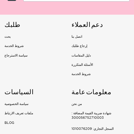
Riyadh
Delivery: 1-3 Working days
دعم العملاء
طلبك
Jeddah, Dammam & Khobar
اتصل بنا
بحث
Delivery 2-5 Working days
إرجاع طلبك
شروط الخدمة
دليل المقاسات
سياسة الاسترجاع
Rest of the kingdom
الأسئلة المتكررة
Delivery 3-7 Working days
شروط الخدمة
معلومات عامة
السياسات
من نحن
سياسة الخصوصية
شهادة ضريبة القيمة المضافة :
ملفات تعريف الارتباط
300056752710003
BLOG
السجل التجاري: 1010076209