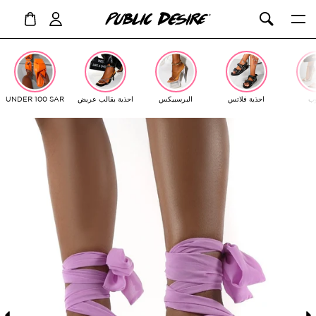
ت
ل
ب
احذية فلاتس
البرسبيكس
احذية بقالب عريض
UNDER 100 SAR