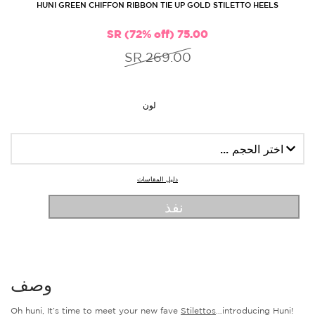
HUNI GREEN CHIFFON RIBBON TIE UP GOLD STILETTO HEELS
75.00 SR (72% off)
269.00 SR
لون
دليل المقاسات
نفذ
وصف
Oh huni, It’s time to meet your new fave
Stilettos
…introducing Huni!