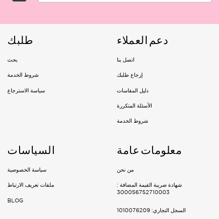
Main Cities:
Riyadh
دعم العملاء
طلبك
Delivery: 1-3 Working days
اتصل بنا
بحث
Jeddah, Dammam & Khobar
إرجاع طلبك
شروط الخدمة
دليل المقاسات
سياسة الاسترجاع
Delivery 2-5 Working days
الأسئلة المتكررة
Rest of the kingdom
شروط الخدمة
Delivery 3-7 Working days
معلومات عامة
السياسات
من نحن
سياسة الخصوصية
شهادة ضريبة القيمة المضافة :
ملفات تعريف الارتباط
300056752710003
BLOG
السجل التجاري: 1010076209