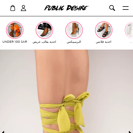
ت
ل
ب
احذية فلاتس
البرسبيكس
احذية بقالب عريض
UNDER 100 SAR