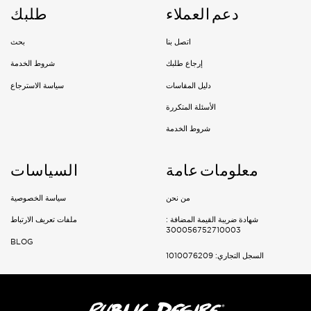
دعم العملاء
طلبك
Riyadh
اتصل بنا
بحث
Delivery: 1-3 Working days
إرجاع طلبك
شروط الخدمة
Jeddah, Dammam & Khobar
دليل المقاسات
سياسة الاسترجاع
Delivery 2-5 Working days
الأسئلة المتكررة
Rest of the kingdom
شروط الخدمة
Delivery 3-7 Working days
معلومات عامة
السياسات
من نحن
سياسة الخصوصية
شهادة ضريبة القيمة المضافة :
ملفات تعريف الارتباط
300056752710003
BLOG
السجل التجاري: 1010076209