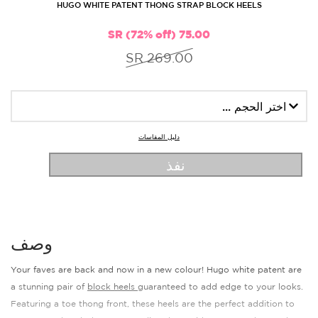
HUGO WHITE PATENT THONG STRAP BLOCK HEELS
75.00 SR (72% off)
269.00 SR
دليل المقاسات
نفذ
وصف
Your faves are back and now in a new colour! Hugo white patent are
a stunning pair of
block heels
guaranteed to add edge to your looks.
Featuring a toe thong front, these heels are the perfect addition to