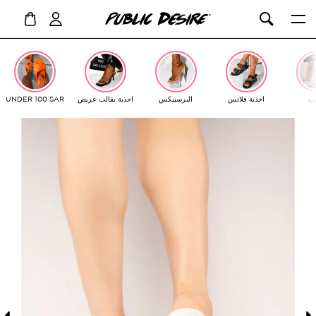
ت
ل
ب
احذية فلاتس
البرسبيكس
احذية بقالب عريض
UNDER 100 SAR