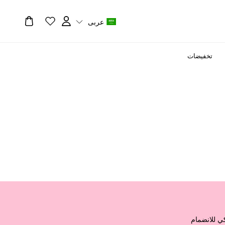
عربى
تخفيضات
ت
ل
 للانضمام